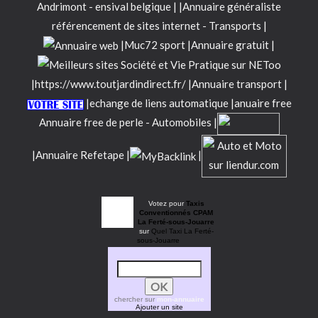
Andrimont
-
ensival belgique
|
|
Annuaire généraliste
référencement de sites internet - Transports
|
|
Muc72 sport
|
Annuaire gratuit
|
|
https://www.toutjardindirect.fr/
|
Annuaire transport
|
|
echange de liens automatique
|
anuaire free
Annuaire free de perle - Automobiles
|
|
Annuaire Refetape
|
|
Votez pour
Taxis
Conventionnés CPAM
La Ferté-sous-Jouarre
sur
Quel
Taxi La Ferté-
sous-Jouarre
chercher sur
mon-annuaire
Ajouter un site