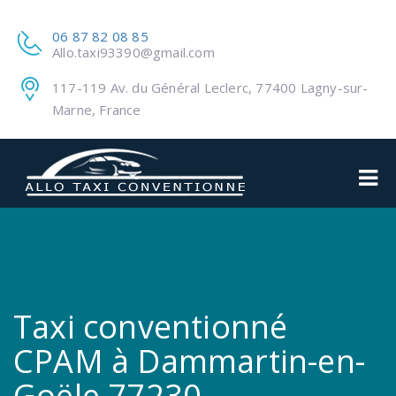
06 87 82 08 85
Allo.taxi93390@gmail.com
117-119 Av. du Général Leclerc, 77400 Lagny-sur-
Marne, France
Taxi conventionné
CPAM à Dammartin-en-
Goële 77230