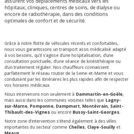
assurent vos déplacements médicaux vers les
hôpitaux, cliniques, centres de soins, de dialyse ou
encore de radiothérapie, dans des conditions
optimales de confort et de sécurité.
Grâce à notre flotte de véhicules récents et confortables,
nous vous garantissons un transport assis médicalisé adapté
à vos besoins, qu’il s’agisse d’une hospitalisation, d’une
consultation ponctuelle, d’une séance de kinésithérapie ou
d’un traitement régulier. Nos chauffeurs connaissent
parfaitement le réseau routier de la Seine-et-Marne et vous
conduisent par les itinéraires les plus rapides afin de respecter
vos horaires médicaux.
Nous intervenons non seulement à
Dammartin-en-Goële
,
mais aussi dans les communes voisines telles que
Lagny-
sur-Marne
,
Pomponne
,
Dampmart
,
Montévrain
,
Saint-
Thibault-des-Vignes
ou encore
Bussy-Saint-Georges
.
Notre zone d’intervention s’étend également à des villes
importantes du secteur comme
Chelles
,
Claye-Souilly
et
Meaux
.